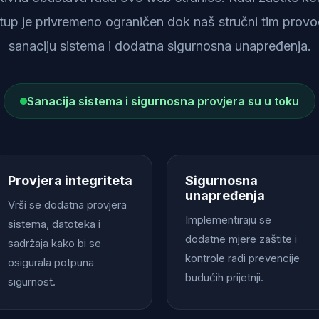
istup je privremeno ograničen dok naš stručni tim provod
sanaciju sistema i dodatna sigurnosna unapređenja.
Sanacija sistema i sigurnosna provjera su u toku
Provjera integriteta
Sigurnosna
unapređenja
Vrši se dodatna provjera
Implementiraju se
sistema, datoteka i
dodatne mjere zaštite i
sadržaja kako bi se
kontrole radi prevencije
osigurala potpuna
budućih prijetnji.
sigurnost.