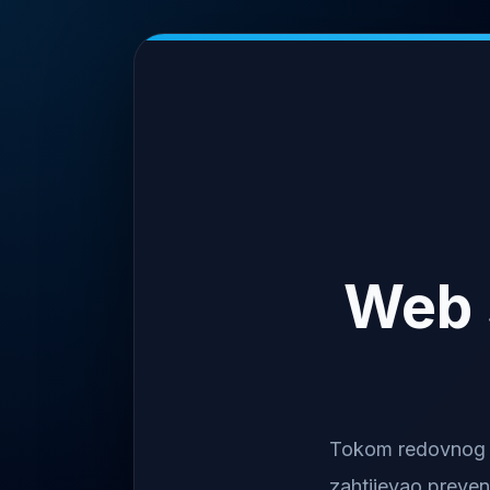
Web 
Tokom redovnog na
zahtijevao preven