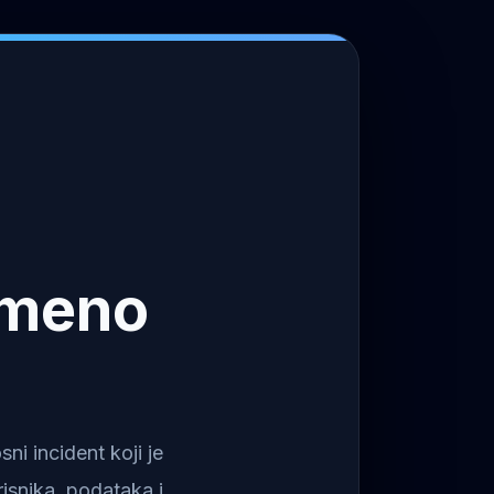
emeno
i incident koji je
isnika, podataka i