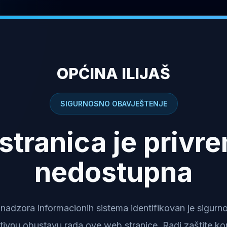
OPĆINA ILIJAŠ
SIGURNOSNO OBAVJEŠTENJE
stranica je privr
nedostupna
dzora informacionih sistema identifikovan je sigurnosn
tivnu obustavu rada ove web stranice. Radi zaštite kor