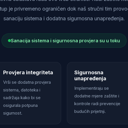
istup je privremeno ograničen dok naš stručni tim provod
sanaciju sistema i dodatna sigurnosna unapređenja.
Sanacija sistema i sigurnosna provjera su u toku
Provjera integriteta
Sigurnosna
unapređenja
Vrši se dodatna provjera
Implementiraju se
sistema, datoteka i
dodatne mjere zaštite i
sadržaja kako bi se
kontrole radi prevencije
osigurala potpuna
budućih prijetnji.
sigurnost.