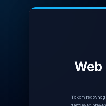
Web 
Tokom redovnog na
zahtijevao preven