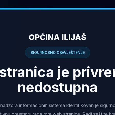
OPĆINA ILIJAŠ
SIGURNOSNO OBAVJEŠTENJE
stranica je privr
nedostupna
dzora informacionih sistema identifikovan je sigurnosn
tivnu obustavu rada ove web stranice. Radi zaštite kor