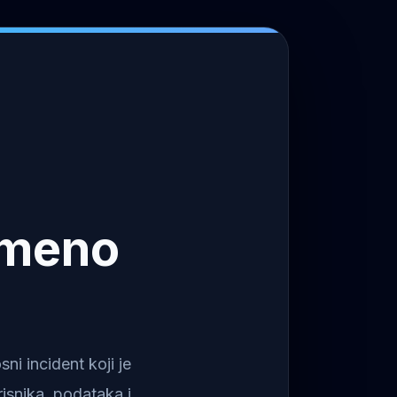
emeno
i incident koji je
isnika, podataka i