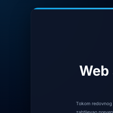
Web 
Tokom redovnog na
zahtijevao preven