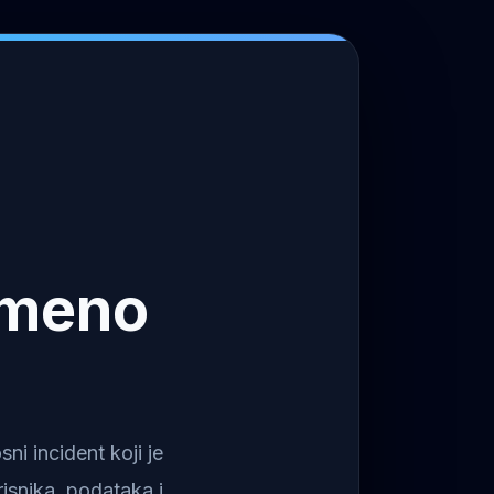
emeno
i incident koji je
isnika, podataka i