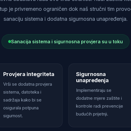
istup je privremeno ograničen dok naš stručni tim provod
sanaciju sistema i dodatna sigurnosna unapređenja.
Sanacija sistema i sigurnosna provjera su u toku
Provjera integriteta
Sigurnosna
unapređenja
Vrši se dodatna provjera
Implementiraju se
sistema, datoteka i
dodatne mjere zaštite i
sadržaja kako bi se
kontrole radi prevencije
osigurala potpuna
budućih prijetnji.
sigurnost.