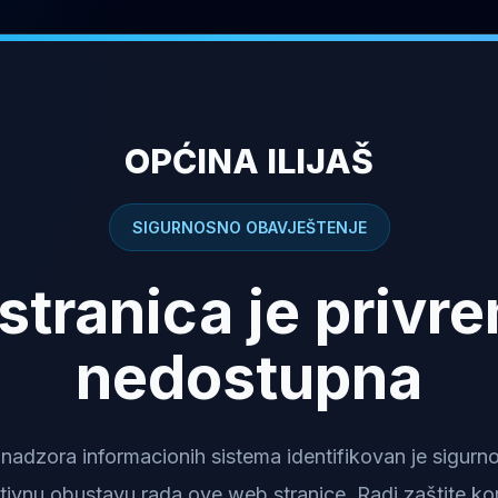
OPĆINA ILIJAŠ
SIGURNOSNO OBAVJEŠTENJE
stranica je privr
nedostupna
dzora informacionih sistema identifikovan je sigurnosn
tivnu obustavu rada ove web stranice. Radi zaštite kor