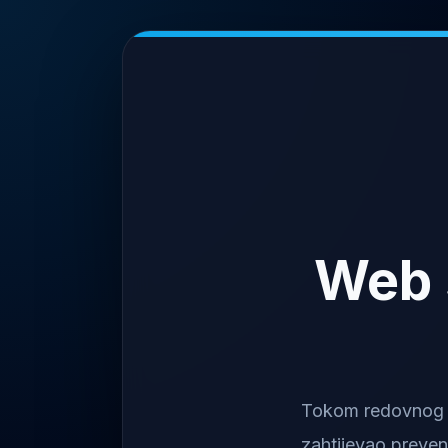
Web 
Tokom redovnog na
zahtijevao preven