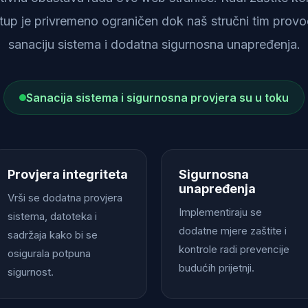
istup je privremeno ograničen dok naš stručni tim provod
sanaciju sistema i dodatna sigurnosna unapređenja.
Sanacija sistema i sigurnosna provjera su u toku
Provjera integriteta
Sigurnosna
unapređenja
Vrši se dodatna provjera
Implementiraju se
sistema, datoteka i
dodatne mjere zaštite i
sadržaja kako bi se
kontrole radi prevencije
osigurala potpuna
budućih prijetnji.
sigurnost.