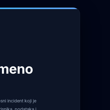
emeno
i incident koji je
isnika, podataka i