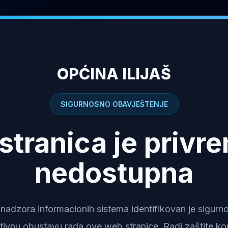
OPĆINA ILIJAŠ
SIGURNOSNO OBAVJEŠTENJE
stranica je privr
nedostupna
dzora informacionih sistema identifikovan je sigurnosn
tivnu obustavu rada ove web stranice. Radi zaštite kor