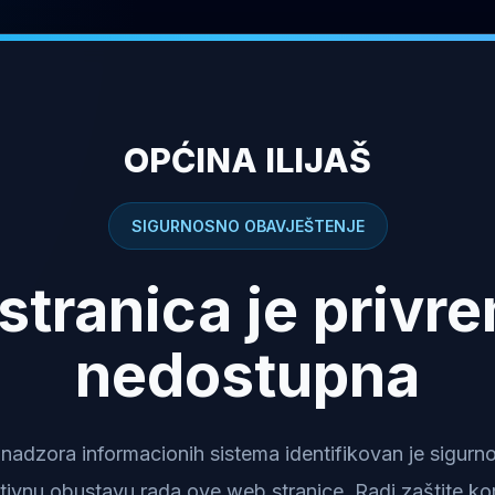
OPĆINA ILIJAŠ
SIGURNOSNO OBAVJEŠTENJE
stranica je privr
nedostupna
dzora informacionih sistema identifikovan je sigurnosn
tivnu obustavu rada ove web stranice. Radi zaštite kor