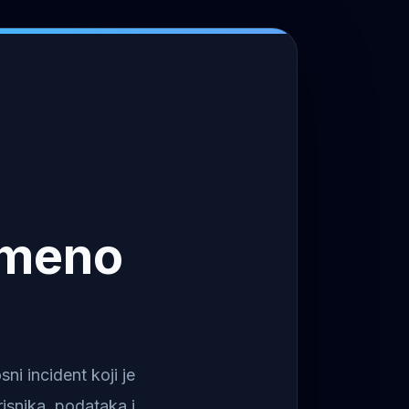
emeno
i incident koji je
isnika, podataka i