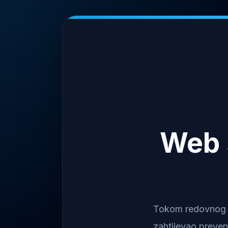
Web 
Tokom redovnog na
zahtijevao preven