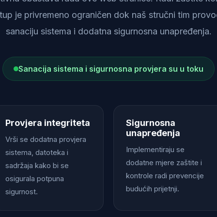
istup je privremeno ograničen dok naš stručni tim provod
sanaciju sistema i dodatna sigurnosna unapređenja.
Sanacija sistema i sigurnosna provjera su u toku
Provjera integriteta
Sigurnosna
unapređenja
Vrši se dodatna provjera
Implementiraju se
sistema, datoteka i
dodatne mjere zaštite i
sadržaja kako bi se
kontrole radi prevencije
osigurala potpuna
budućih prijetnji.
sigurnost.