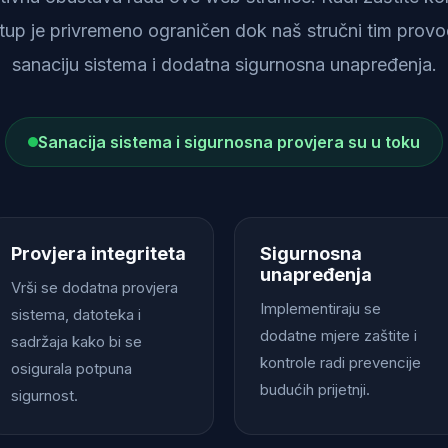
istup je privremeno ograničen dok naš stručni tim provod
sanaciju sistema i dodatna sigurnosna unapređenja.
Sanacija sistema i sigurnosna provjera su u toku
Provjera integriteta
Sigurnosna
unapređenja
Vrši se dodatna provjera
Implementiraju se
sistema, datoteka i
dodatne mjere zaštite i
sadržaja kako bi se
kontrole radi prevencije
osigurala potpuna
budućih prijetnji.
sigurnost.