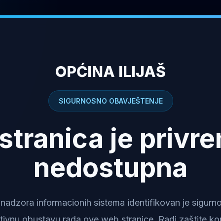
OPĆINA ILIJAŠ
SIGURNOSNO OBAVJEŠTENJE
stranica je privr
nedostupna
dzora informacionih sistema identifikovan je sigurnosn
tivnu obustavu rada ove web stranice. Radi zaštite kor