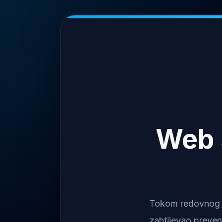
Web 
Tokom redovnog na
zahtijevao preven