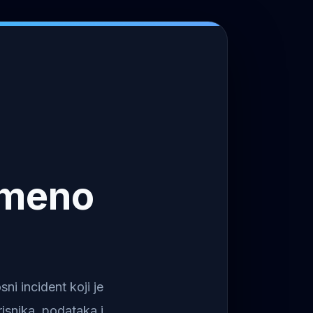
emeno
i incident koji je
isnika, podataka i