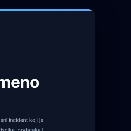
emeno
i incident koji je
isnika, podataka i