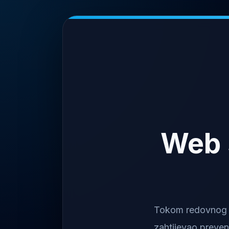
Web 
Tokom redovnog na
zahtijevao preven