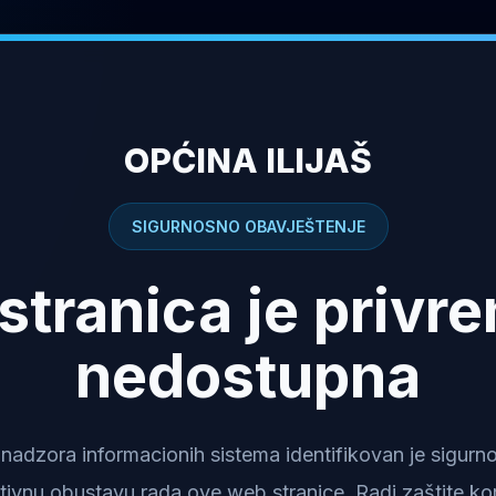
OPĆINA ILIJAŠ
SIGURNOSNO OBAVJEŠTENJE
stranica je privr
nedostupna
dzora informacionih sistema identifikovan je sigurnosn
tivnu obustavu rada ove web stranice. Radi zaštite kor