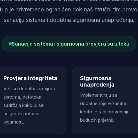
istup je privremeno ograničen dok naš stručni tim provod
sanaciju sistema i dodatna sigurnosna unapređenja.
Sanacija sistema i sigurnosna provjera su u toku
Provjera integriteta
Sigurnosna
unapređenja
Vrši se dodatna provjera
Implementiraju se
sistema, datoteka i
dodatne mjere zaštite i
sadržaja kako bi se
kontrole radi prevencije
osigurala potpuna
budućih prijetnji.
sigurnost.