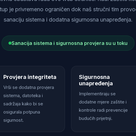
istup je privremeno ograničen dok naš stručni tim provod
sanaciju sistema i dodatna sigurnosna unapređenja.
Sanacija sistema i sigurnosna provjera su u toku
Provjera integriteta
Sigurnosna
unapređenja
Vrši se dodatna provjera
Implementiraju se
sistema, datoteka i
dodatne mjere zaštite i
sadržaja kako bi se
kontrole radi prevencije
osigurala potpuna
budućih prijetnji.
sigurnost.