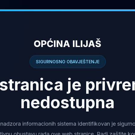
OPĆINA ILIJAŠ
SIGURNOSNO OBAVJEŠTENJE
stranica je privr
nedostupna
dzora informacionih sistema identifikovan je sigurnosn
tivnu obustavu rada ove web stranice. Radi zaštite kor