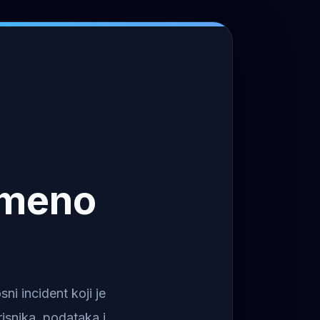
emeno
i incident koji je
isnika, podataka i