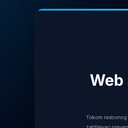
Web 
Tokom redovnog na
zahtijevao preven