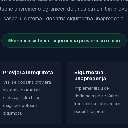
istup je privremeno ograničen dok naš stručni tim provod
sanaciju sistema i dodatna sigurnosna unapređenja.
Sanacija sistema i sigurnosna provjera su u toku
Provjera integriteta
Sigurnosna
unapređenja
Vrši se dodatna provjera
Implementiraju se
sistema, datoteka i
dodatne mjere zaštite i
sadržaja kako bi se
kontrole radi prevencije
osigurala potpuna
budućih prijetnji.
sigurnost.