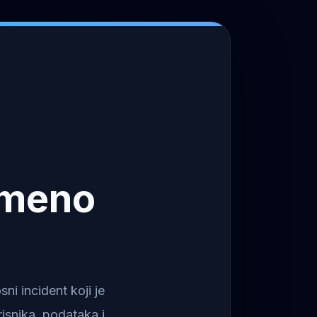
emeno
i incident koji je
isnika, podataka i