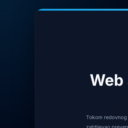
Web 
Tokom redovnog na
zahtijevao preven