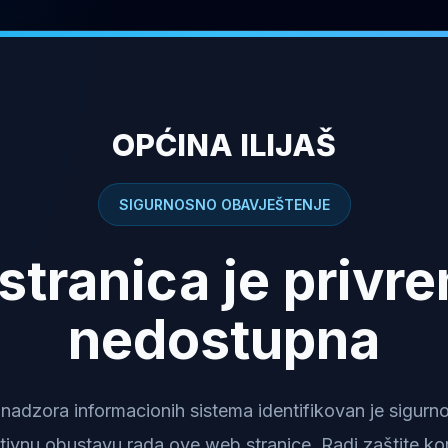
OPĆINA ILIJAŠ
SIGURNOSNO OBAVJEŠTENJE
stranica je privr
nedostupna
dzora informacionih sistema identifikovan je sigurnosn
tivnu obustavu rada ove web stranice. Radi zaštite kor