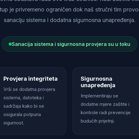
istup je privremeno ograničen dok naš stručni tim provod
sanaciju sistema i dodatna sigurnosna unapređenja.
Sanacija sistema i sigurnosna provjera su u toku
Provjera integriteta
Sigurnosna
unapređenja
Vrši se dodatna provjera
Implementiraju se
sistema, datoteka i
dodatne mjere zaštite i
sadržaja kako bi se
kontrole radi prevencije
osigurala potpuna
budućih prijetnji.
sigurnost.