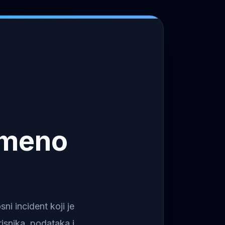
emeno
i incident koji je
isnika, podataka i