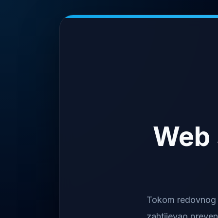
Web 
Tokom redovnog na
zahtijevao preven