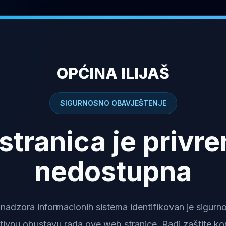
OPĆINA ILIJAŠ
SIGURNOSNO OBAVJEŠTENJE
stranica je privr
nedostupna
dzora informacionih sistema identifikovan je sigurnosn
tivnu obustavu rada ove web stranice. Radi zaštite kor