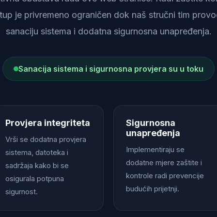
istup je privremeno ograničen dok naš stručni tim provod
sanaciju sistema i dodatna sigurnosna unapređenja.
Sanacija sistema i sigurnosna provjera su u toku
Provjera integriteta
Sigurnosna
unapređenja
Vrši se dodatna provjera
Implementiraju se
sistema, datoteka i
dodatne mjere zaštite i
sadržaja kako bi se
kontrole radi prevencije
osigurala potpuna
budućih prijetnji.
sigurnost.