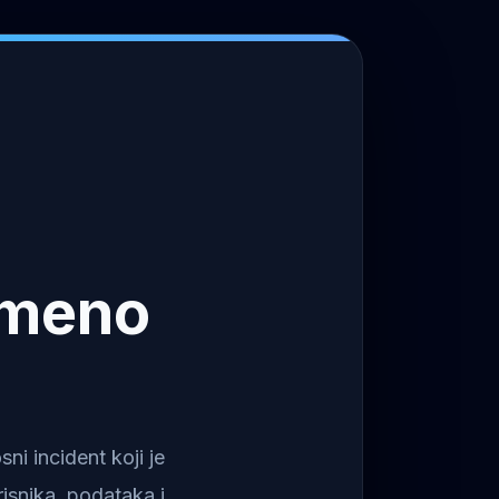
emeno
i incident koji je
isnika, podataka i