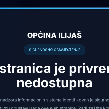
OPĆINA ILIJAŠ
SIGURNOSNO OBAVJEŠTENJE
stranica je privr
nedostupna
dzora informacionih sistema identifikovan je sigurnosn
tivnu obustavu rada ove web stranice. Radi zaštite kor