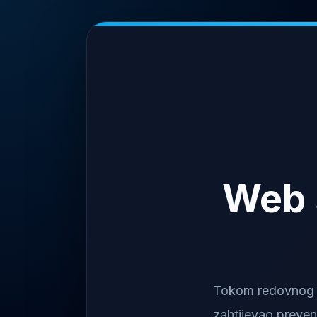
Web 
Tokom redovnog na
zahtijevao preven