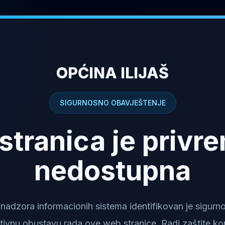
OPĆINA ILIJAŠ
SIGURNOSNO OBAVJEŠTENJE
stranica je privr
nedostupna
dzora informacionih sistema identifikovan je sigurnosn
tivnu obustavu rada ove web stranice. Radi zaštite kor