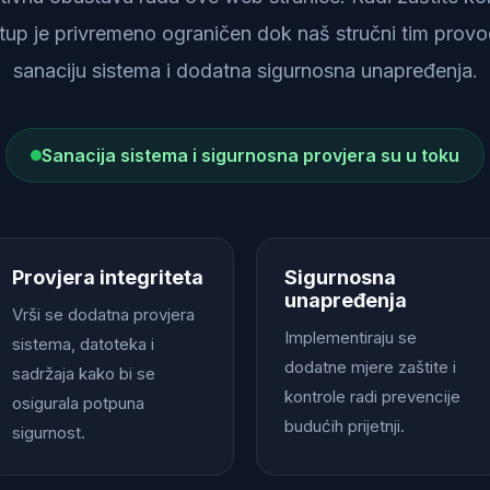
istup je privremeno ograničen dok naš stručni tim provod
sanaciju sistema i dodatna sigurnosna unapređenja.
Sanacija sistema i sigurnosna provjera su u toku
Provjera integriteta
Sigurnosna
unapređenja
Vrši se dodatna provjera
Implementiraju se
sistema, datoteka i
dodatne mjere zaštite i
sadržaja kako bi se
kontrole radi prevencije
osigurala potpuna
budućih prijetnji.
sigurnost.