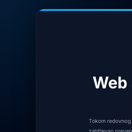
Web 
Tokom redovnog na
zahtijevao preven