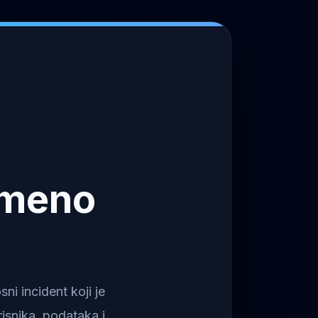
emeno
i incident koji je
isnika, podataka i