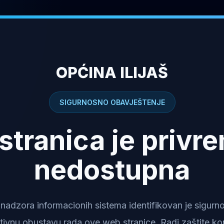
OPĆINA ILIJAŠ
SIGURNOSNO OBAVJEŠTENJE
stranica je privr
nedostupna
dzora informacionih sistema identifikovan je sigurnosn
tivnu obustavu rada ove web stranice. Radi zaštite kor