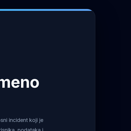
emeno
i incident koji je
isnika, podataka i