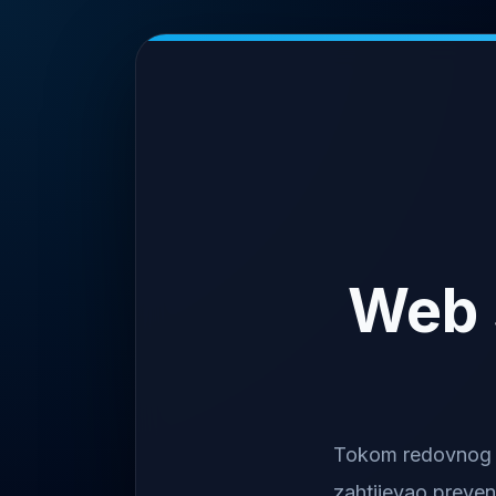
Web 
Tokom redovnog na
zahtijevao preven