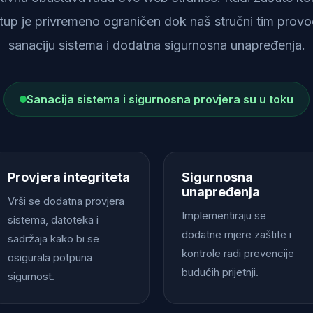
istup je privremeno ograničen dok naš stručni tim provod
sanaciju sistema i dodatna sigurnosna unapređenja.
Sanacija sistema i sigurnosna provjera su u toku
Provjera integriteta
Sigurnosna
unapređenja
Vrši se dodatna provjera
Implementiraju se
sistema, datoteka i
dodatne mjere zaštite i
sadržaja kako bi se
kontrole radi prevencije
osigurala potpuna
budućih prijetnji.
sigurnost.