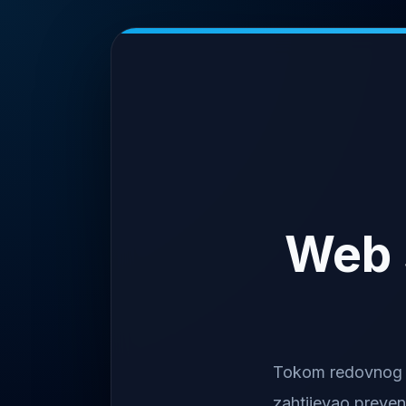
Web 
Tokom redovnog na
zahtijevao preven