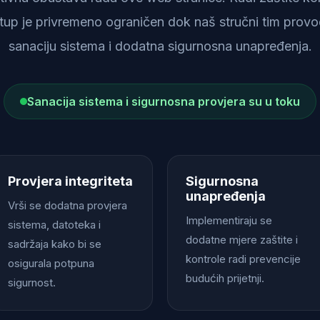
istup je privremeno ograničen dok naš stručni tim provod
sanaciju sistema i dodatna sigurnosna unapređenja.
Sanacija sistema i sigurnosna provjera su u toku
Provjera integriteta
Sigurnosna
unapređenja
Vrši se dodatna provjera
Implementiraju se
sistema, datoteka i
dodatne mjere zaštite i
sadržaja kako bi se
kontrole radi prevencije
osigurala potpuna
budućih prijetnji.
sigurnost.