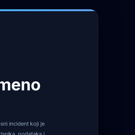
emeno
i incident koji je
isnika, podataka i