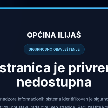
OPĆINA ILIJAŠ
SIGURNOSNO OBAVJEŠTENJE
stranica je privr
nedostupna
dzora informacionih sistema identifikovan je sigurnosn
tivnu obustavu rada ove web stranice. Radi zaštite kor