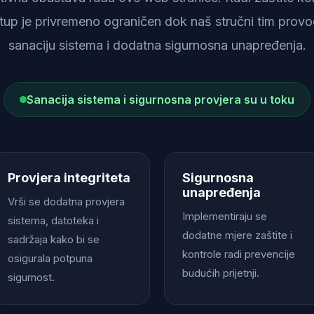
istup je privremeno ograničen dok naš stručni tim provod
sanaciju sistema i dodatna sigurnosna unapređenja.
Sanacija sistema i sigurnosna provjera su u toku
Provjera integriteta
Sigurnosna
unapređenja
Vrši se dodatna provjera
Implementiraju se
sistema, datoteka i
dodatne mjere zaštite i
sadržaja kako bi se
kontrole radi prevencije
osigurala potpuna
budućih prijetnji.
sigurnost.