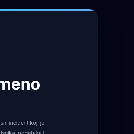
emeno
i incident koji je
isnika, podataka i