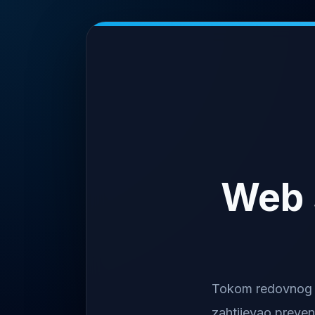
Web 
Tokom redovnog na
zahtijevao preven