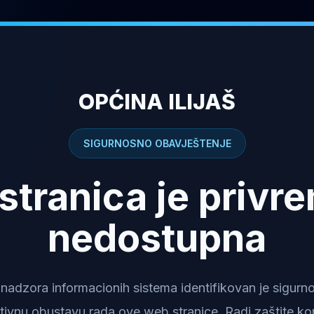
OPĆINA ILIJAŠ
SIGURNOSNO OBAVJEŠTENJE
stranica je privr
nedostupna
dzora informacionih sistema identifikovan je sigurnosn
tivnu obustavu rada ove web stranice. Radi zaštite kor