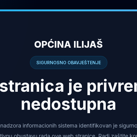
OPĆINA ILIJAŠ
SIGURNOSNO OBAVJEŠTENJE
stranica je privr
nedostupna
dzora informacionih sistema identifikovan je sigurnosn
tivnu obustavu rada ove web stranice. Radi zaštite kor