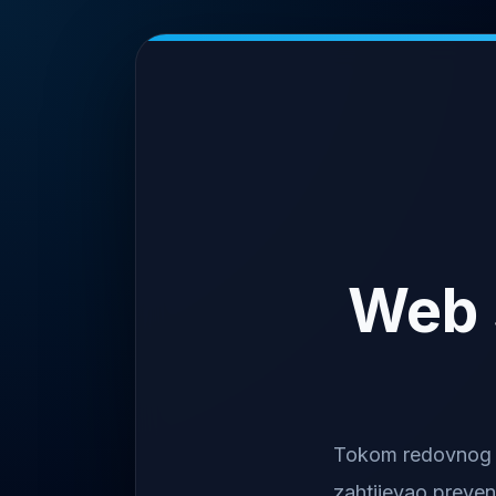
Web 
Tokom redovnog na
zahtijevao preven