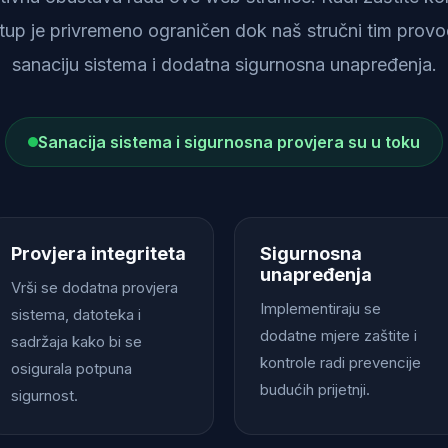
istup je privremeno ograničen dok naš stručni tim provod
sanaciju sistema i dodatna sigurnosna unapređenja.
Sanacija sistema i sigurnosna provjera su u toku
Provjera integriteta
Sigurnosna
unapređenja
Vrši se dodatna provjera
Implementiraju se
sistema, datoteka i
dodatne mjere zaštite i
sadržaja kako bi se
kontrole radi prevencije
osigurala potpuna
budućih prijetnji.
sigurnost.