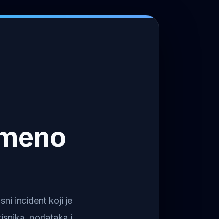
emeno
i incident koji je
isnika, podataka i