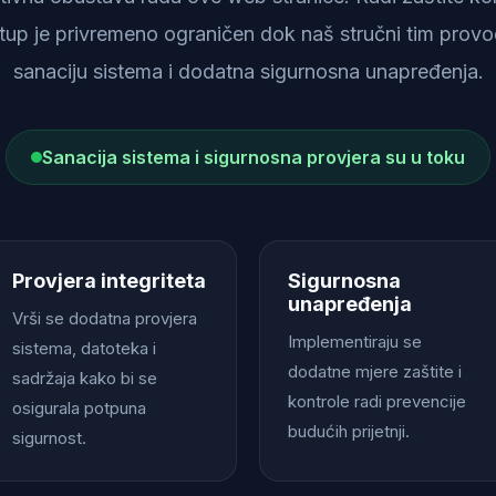
istup je privremeno ograničen dok naš stručni tim provod
sanaciju sistema i dodatna sigurnosna unapređenja.
Sanacija sistema i sigurnosna provjera su u toku
Provjera integriteta
Sigurnosna
unapređenja
Vrši se dodatna provjera
Implementiraju se
sistema, datoteka i
dodatne mjere zaštite i
sadržaja kako bi se
kontrole radi prevencije
osigurala potpuna
budućih prijetnji.
sigurnost.