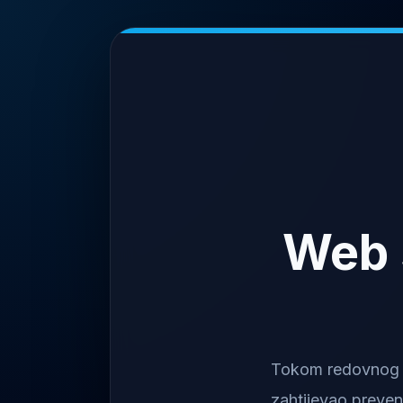
Web 
Tokom redovnog na
zahtijevao preven