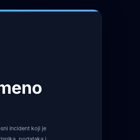
emeno
i incident koji je
isnika, podataka i