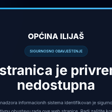
OPĆINA ILIJAŠ
SIGURNOSNO OBAVJEŠTENJE
stranica je privr
nedostupna
dzora informacionih sistema identifikovan je sigurnosn
tivnu obustavu rada ove web stranice. Radi zaštite kor