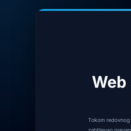
Web 
Tokom redovnog na
zahtijevao preven