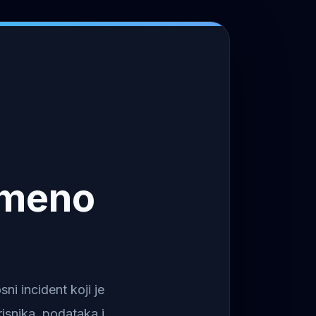
emeno
i incident koji je
isnika, podataka i