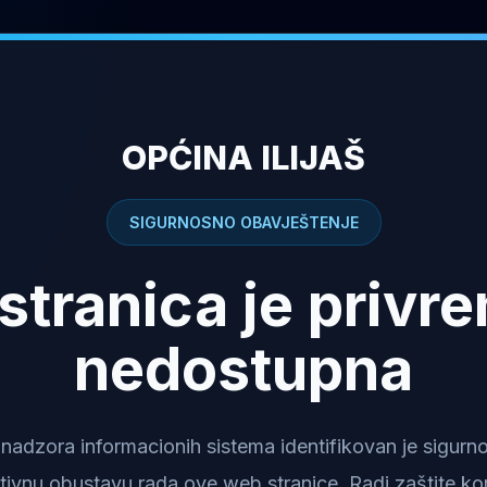
OPĆINA ILIJAŠ
SIGURNOSNO OBAVJEŠTENJE
stranica je privr
nedostupna
dzora informacionih sistema identifikovan je sigurnosn
tivnu obustavu rada ove web stranice. Radi zaštite kor