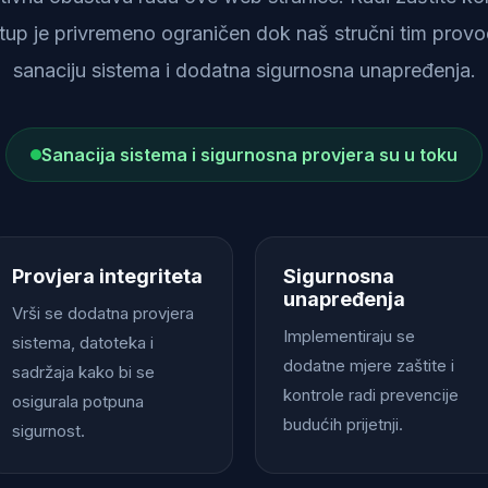
istup je privremeno ograničen dok naš stručni tim provod
sanaciju sistema i dodatna sigurnosna unapređenja.
Sanacija sistema i sigurnosna provjera su u toku
Provjera integriteta
Sigurnosna
unapređenja
Vrši se dodatna provjera
Implementiraju se
sistema, datoteka i
dodatne mjere zaštite i
sadržaja kako bi se
kontrole radi prevencije
osigurala potpuna
budućih prijetnji.
sigurnost.