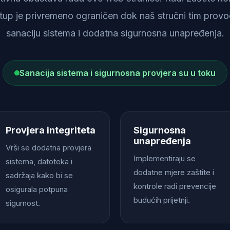
istup je privremeno ograničen dok naš stručni tim provod
sanaciju sistema i dodatna sigurnosna unapređenja.
Sanacija sistema i sigurnosna provjera su u toku
Provjera integriteta
Sigurnosna
unapređenja
Vrši se dodatna provjera
Implementiraju se
sistema, datoteka i
dodatne mjere zaštite i
sadržaja kako bi se
kontrole radi prevencije
osigurala potpuna
budućih prijetnji.
sigurnost.