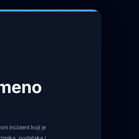
emeno
i incident koji je
isnika, podataka i