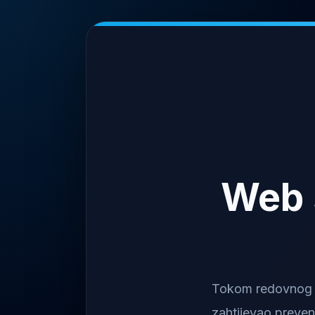
Web 
Tokom redovnog na
zahtijevao preven