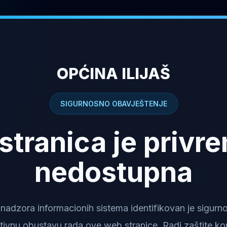
OPĆINA ILIJAŠ
SIGURNOSNO OBAVJEŠTENJE
stranica je privr
nedostupna
dzora informacionih sistema identifikovan je sigurnosn
tivnu obustavu rada ove web stranice. Radi zaštite kor