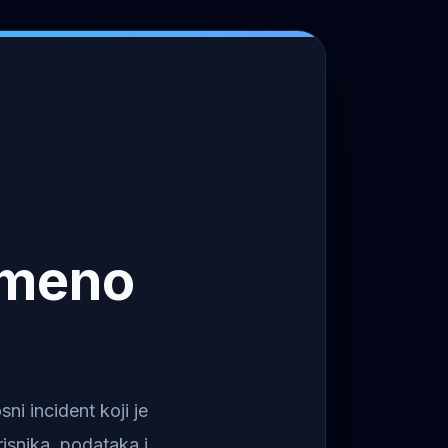
emeno
i incident koji je
isnika, podataka i