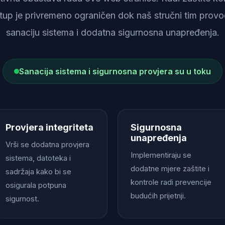
istup je privremeno ograničen dok naš stručni tim provod
sanaciju sistema i dodatna sigurnosna unapređenja.
Sanacija sistema i sigurnosna provjera su u toku
Provjera integriteta
Sigurnosna
unapređenja
Vrši se dodatna provjera
Implementiraju se
sistema, datoteka i
dodatne mjere zaštite i
sadržaja kako bi se
kontrole radi prevencije
osigurala potpuna
budućih prijetnji.
sigurnost.