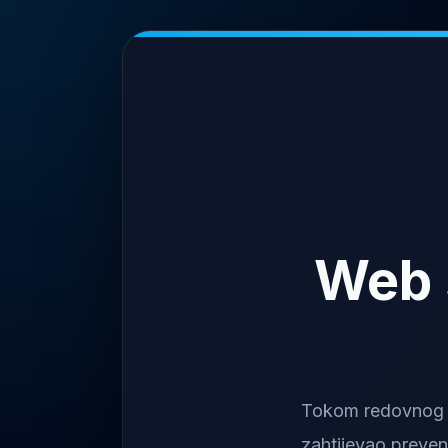
Web 
Tokom redovnog na
zahtijevao preven