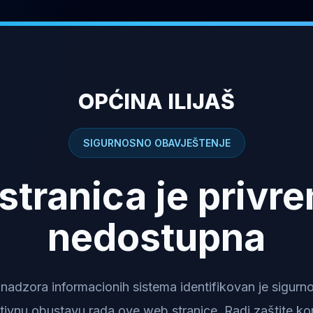
OPĆINA ILIJAŠ
SIGURNOSNO OBAVJEŠTENJE
stranica je privr
nedostupna
dzora informacionih sistema identifikovan je sigurnosn
tivnu obustavu rada ove web stranice. Radi zaštite kor