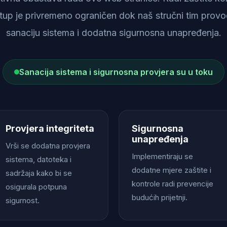
istup je privremeno ograničen dok naš stručni tim provod
sanaciju sistema i dodatna sigurnosna unapređenja.
Sanacija sistema i sigurnosna provjera su u toku
Provjera integriteta
Sigurnosna
unapređenja
Vrši se dodatna provjera
Implementiraju se
sistema, datoteka i
dodatne mjere zaštite i
sadržaja kako bi se
kontrole radi prevencije
osigurala potpuna
budućih prijetnji.
sigurnost.