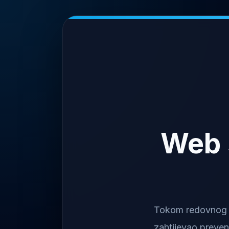
Web 
Tokom redovnog na
zahtijevao preven