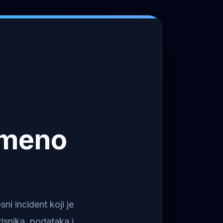
emeno
i incident koji je
isnika, podataka i