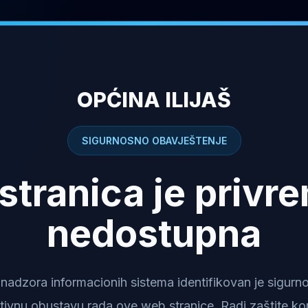
OPĆINA ILIJAŠ
SIGURNOSNO OBAVJEŠTENJE
stranica je privr
nedostupna
dzora informacionih sistema identifikovan je sigurnosn
tivnu obustavu rada ove web stranice. Radi zaštite kor