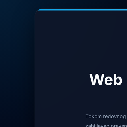
Web 
Tokom redovnog na
zahtijevao preven