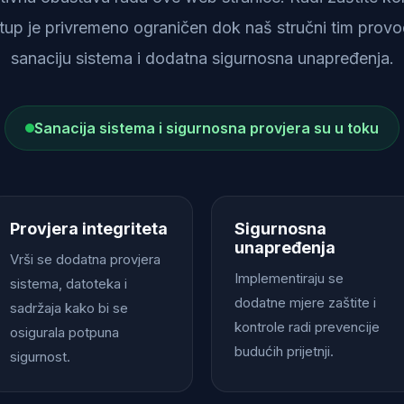
istup je privremeno ograničen dok naš stručni tim provod
sanaciju sistema i dodatna sigurnosna unapređenja.
Sanacija sistema i sigurnosna provjera su u toku
Provjera integriteta
Sigurnosna
unapređenja
Vrši se dodatna provjera
Implementiraju se
sistema, datoteka i
dodatne mjere zaštite i
sadržaja kako bi se
kontrole radi prevencije
osigurala potpuna
budućih prijetnji.
sigurnost.