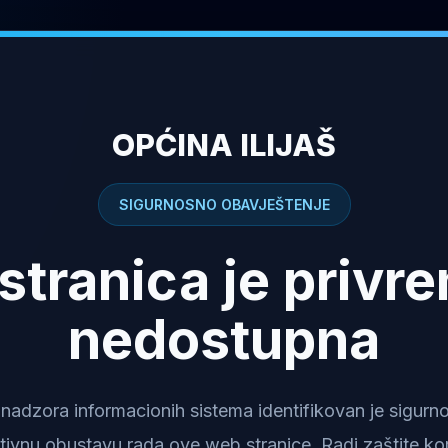
OPĆINA ILIJAŠ
SIGURNOSNO OBAVJEŠTENJE
stranica je privr
nedostupna
dzora informacionih sistema identifikovan je sigurnosn
tivnu obustavu rada ove web stranice. Radi zaštite kor