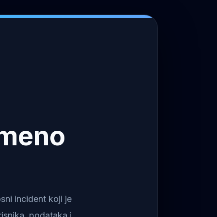
emeno
i incident koji je
isnika, podataka i