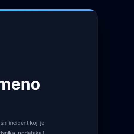
emeno
i incident koji je
isnika, podataka i