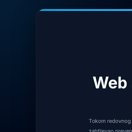
Web 
Tokom redovnog na
zahtijevao preven