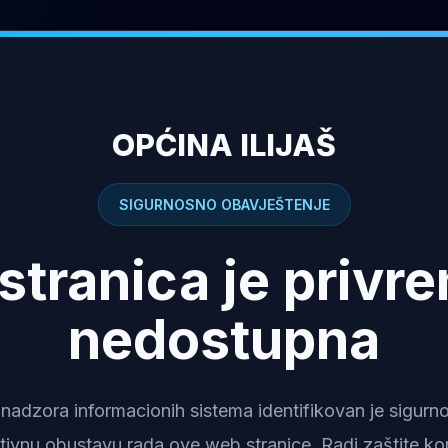
OPĆINA ILIJAŠ
SIGURNOSNO OBAVJEŠTENJE
stranica je privr
nedostupna
dzora informacionih sistema identifikovan je sigurnosn
tivnu obustavu rada ove web stranice. Radi zaštite kor