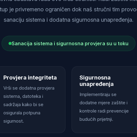
istup je privremeno ograničen dok naš stručni tim provod
sanaciju sistema i dodatna sigurnosna unapređenja.
Sanacija sistema i sigurnosna provjera su u toku
Provjera integriteta
Sigurnosna
unapređenja
Vrši se dodatna provjera
Implementiraju se
sistema, datoteka i
dodatne mjere zaštite i
sadržaja kako bi se
kontrole radi prevencije
osigurala potpuna
budućih prijetnji.
sigurnost.