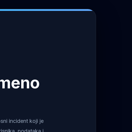
emeno
i incident koji je
isnika, podataka i