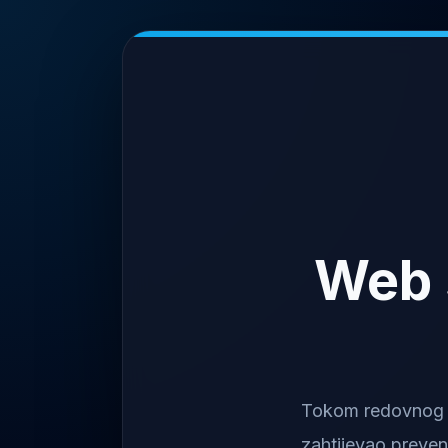
Web 
Tokom redovnog na
zahtijevao preven