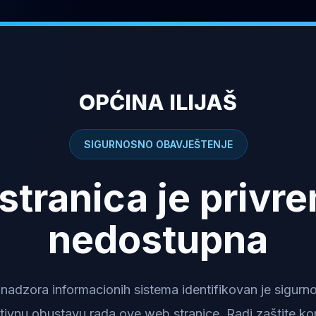
OPĆINA ILIJAŠ
SIGURNOSNO OBAVJEŠTENJE
stranica je privr
nedostupna
dzora informacionih sistema identifikovan je sigurnosn
tivnu obustavu rada ove web stranice. Radi zaštite kor