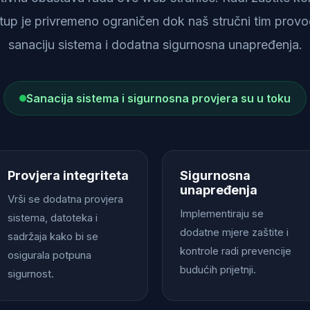
istup je privremeno ograničen dok naš stručni tim provod
sanaciju sistema i dodatna sigurnosna unapređenja.
Sanacija sistema i sigurnosna provjera su u toku
Provjera integriteta
Sigurnosna
unapređenja
Vrši se dodatna provjera
Implementiraju se
sistema, datoteka i
dodatne mjere zaštite i
sadržaja kako bi se
kontrole radi prevencije
osigurala potpuna
budućih prijetnji.
sigurnost.