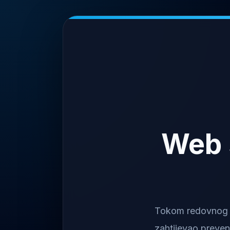
Web 
Tokom redovnog na
zahtijevao preven