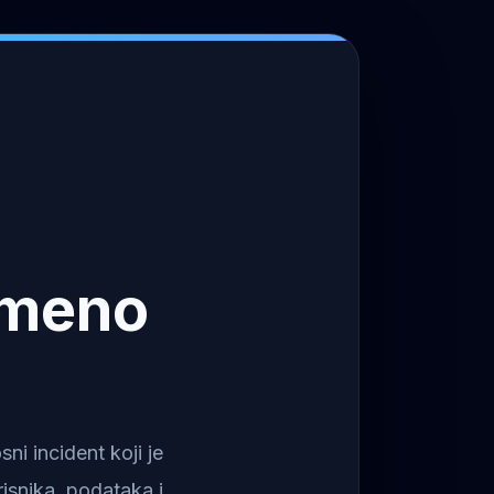
emeno
i incident koji je
isnika, podataka i