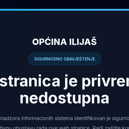
OPĆINA ILIJAŠ
SIGURNOSNO OBAVJEŠTENJE
stranica je privr
nedostupna
dzora informacionih sistema identifikovan je sigurnosn
tivnu obustavu rada ove web stranice. Radi zaštite kor