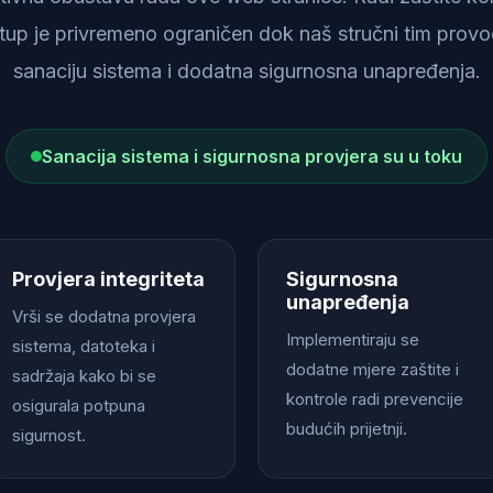
istup je privremeno ograničen dok naš stručni tim provod
sanaciju sistema i dodatna sigurnosna unapređenja.
Sanacija sistema i sigurnosna provjera su u toku
Provjera integriteta
Sigurnosna
unapređenja
Vrši se dodatna provjera
Implementiraju se
sistema, datoteka i
dodatne mjere zaštite i
sadržaja kako bi se
kontrole radi prevencije
osigurala potpuna
budućih prijetnji.
sigurnost.